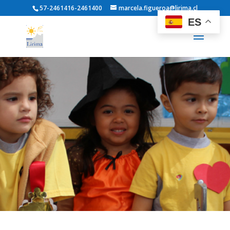
57-2461416-2461400
marcela.figueroa@lirima.cl
ES