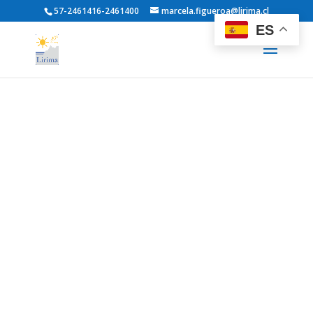
57-2461416-2461400
marcela.figueroa@lirima.cl
ES