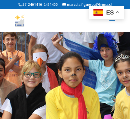
57-2461416-2461400
marcela.figueroa@lirima.cl
ES