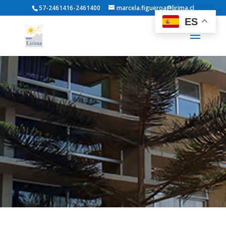
57-2461416-2461400
marcela.figueroa@lirima.cl
ES