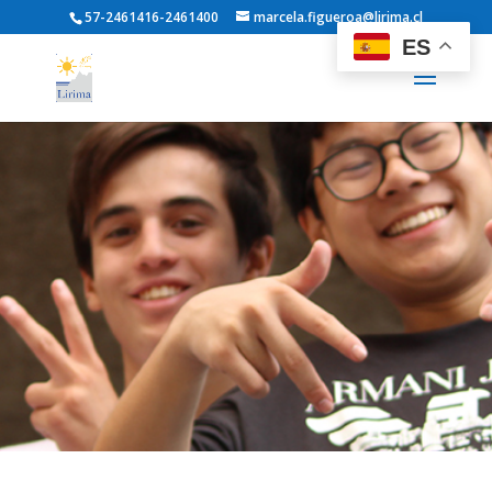
57-2461416-2461400
marcela.figueroa@lirima.cl
ES