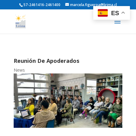
57-2461416-2461400
marcela.figueroa@lirima.cl
ES
Reunión De Apoderados
News