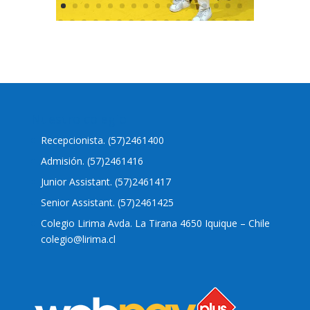
Nuestro colegio
Recepcionista. (57)2461400
Admisión. (57)2461416
Junior Assistant. (57)2461417
Senior Assistant. (57)2461425
Colegio Lirima Avda. La Tirana 4650 Iquique – Chile
colegio@lirima.cl