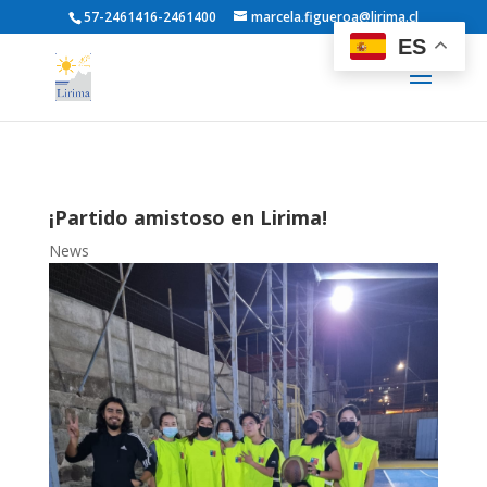
57-2461416-2461400
marcela.figueroa@lirima.cl
ES
¡Partido amistoso en Lirima!
News