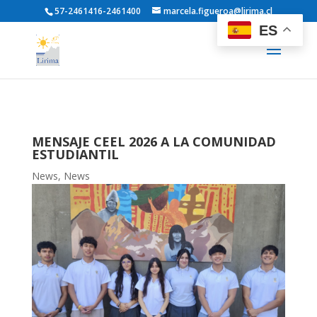
57-2461416-2461400
marcela.figueroa@lirima.cl
ES
MENSAJE CEEL 2026 A LA COMUNIDAD
ESTUDIANTIL
News
,
News