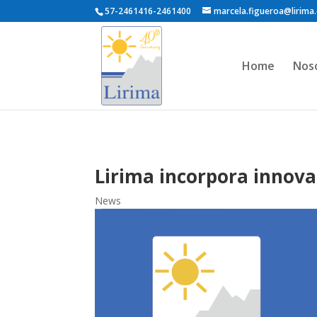
57-2461416-2461400
marcela.figueroa@lirima.
Home
Nos
Lirima incorpora innov
News