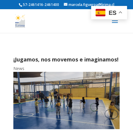
57-2461416-2461400
marcela.figueroa@lirima.cl
ES
¡Jugamos, nos movemos e imaginamos!
News