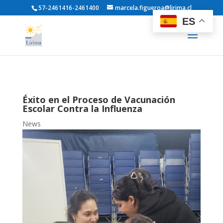
57-2461416-2461400
marcela.figueroa@lirima.cl
ES
Éxito en el Proceso de Vacunación
Escolar Contra la Influenza
News