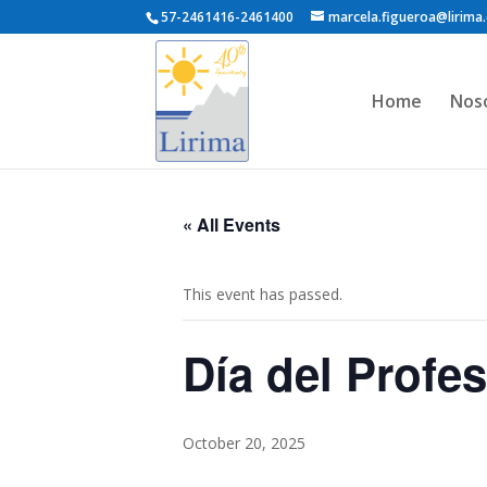
57-2461416-2461400
marcela.figueroa@lirima.
Home
Nos
« All Events
This event has passed.
Día del Profe
October 20, 2025