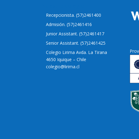
Nuestro colegio
Recepcionista. (57)2461400
Admisión. (57)2461416
Junior Assistant. (57)2461417
Senior Assistant. (57)2461425
Prov
Colegio Lirima Avda. La Tirana
4650 Iquique – Chile
colegio@lirima.cl