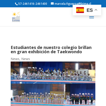
57-2461416-2461400
marcela.figueroa@lirima.cl
ES
Estudiantes de nuestro colegio brillan
en gran exhibición de Taekwondo
News
,
News