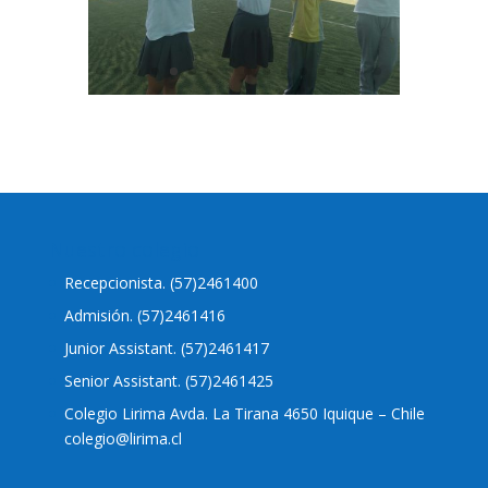
Nuestro colegio
Recepcionista. (57)2461400
Admisión. (57)2461416
Junior Assistant. (57)2461417
Senior Assistant. (57)2461425
Colegio Lirima Avda. La Tirana 4650 Iquique – Chile
colegio@lirima.cl