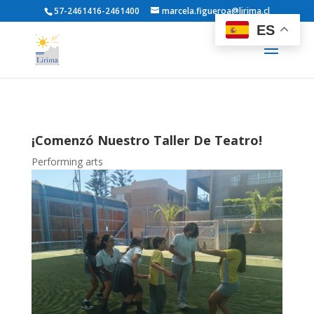
57-2461416-2461400
marcela.figueroa@lirima.cl
ES
¡Comenzó Nuestro Taller De Teatro!
Performing arts