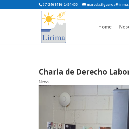
57-2461416-2461400
marcela.figueroa@lirima.
Home
Nos
Charla de Derecho Labo
News