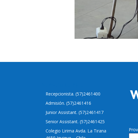
Nuestro colegio
Recepcionista. (57)2461400
Admisión. (57)2461416
Junior Assistant. (57)2461417
Senior Assistant. (57)2461425
Prov
Colegio Lirima Avda. La Tirana
4650 Iquique – Chile