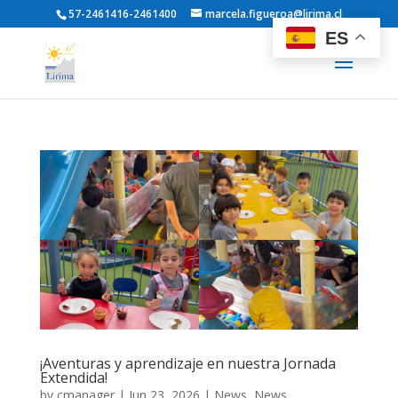
57-2461416-2461400
marcela.figueroa@lirima.cl
ES
¡Aventuras y aprendizaje en nuestra Jornada
Extendida!
by
cmanager
|
Jun 23, 2026
|
News
,
News