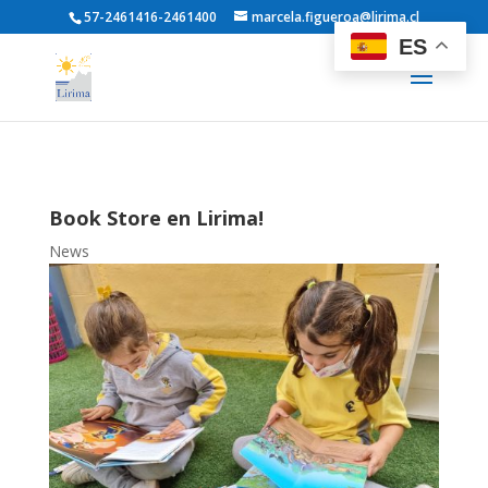
57-2461416-2461400
marcela.figueroa@lirima.cl
ES
Book Store en Lirima!
News