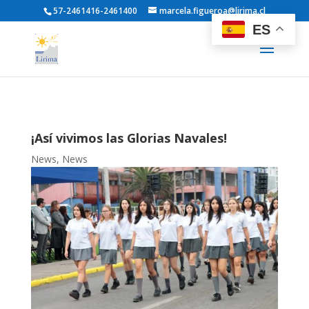
57-2461416-2461400
marcela.figueroa@lirima.cl
ES
¡Así vivimos las Glorias Navales!
News
,
News